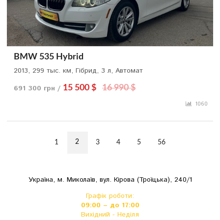
BMW 535 Hybrid
2013, 299 тыс. км, Гібрид, 3 л, Автомат
691 300 грн /
15 500 $
16 990 $
1060
2
1
3
4
5
56
Українa, м. Миколаїв, вул. Кірова (Троїцька), 240/1
Графік роботи:
09:00 – до 17:00
Вихідний - Неділя